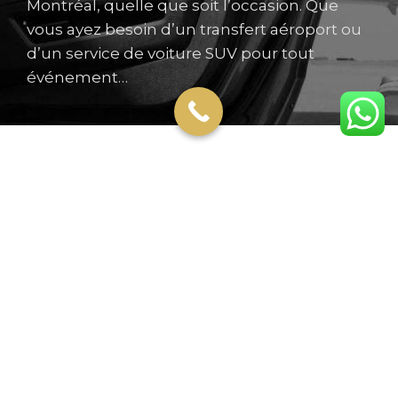
Montréal, quelle que soit l’occasion. Que
vous ayez besoin d’un transfert aéroport ou
d’un service de voiture SUV pour tout
événement…
Nos Services
Une experience inoubliable pour
chaque client